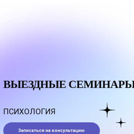
Терапия на групповых семинарах славится своей
эффективностью, чувством поддержки,
сопереживания и понимания.
А если совмещать терапию в группе с интересными;
увлекательными путешествиями к легендарным,
чудесным местам? Открывать новое в себе,
открывая новое в мире?
Уже более 30-ти лет мы проводим семинары вместе
с путешествиями, и как показывает наш личный
опыт и отзывы наших клиентов, эффективность
таких семинаров в разы выше, чем у обычной
терапии.