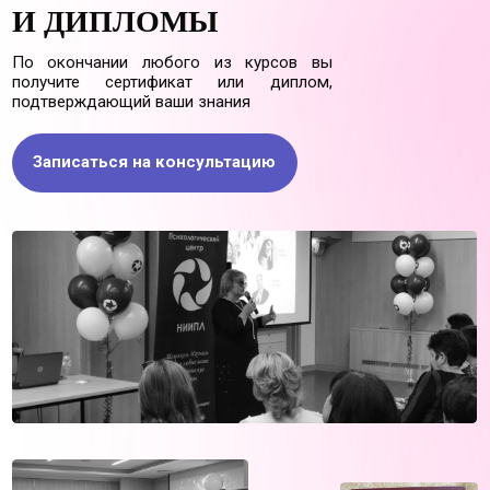
Научно-исследовательский
институт психотравм личности
© Научно-Исследовательский институт
психотравм личности, 2023
Россия, г. Санкт-Петербург,
Северный пр-кт, д. 26 к. 2, оф.192,
194295,
+79111313860
Обучение на психолога
Выездные семинары
Вебинары и онлайн проекты