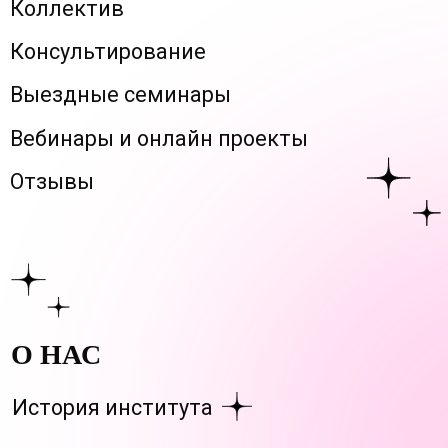
Вебинары и онлайн проекты
Отзывы
О НАС
История института
Наши основатели Кокотовы Сергей
Анатольевич и Рамиля Равильевна
начали
свою деятельность с
1992 года.
Супружеская пара столкнулась с
тяжелой
травмой головы у
сына и
в
поисках лечения,