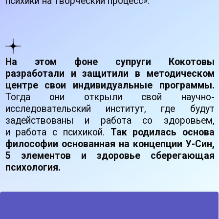
исследовательский институт, где
будут
задействованы и
работа со
здоровьем,
и
работа с
психикой.
Так родилась основа
философии основанная на концепции У-Син,
5 элементов и здоровье сберегающая
психология.
Они
повышали свою
квалификацию по
всему миру
и
смогли подарить слушателям двухгодичные
психологические курсы, где
показывали людям
взаимосвязь психики и физики, тела и души.
В 2009 году филиалы научно-исследовательского
института открылись в нескольких городах
России,
курсы и
тренинги расширились, вместе
со
слушателями супруги Кокотовы отправлялись
в
поездки по
всему миру.