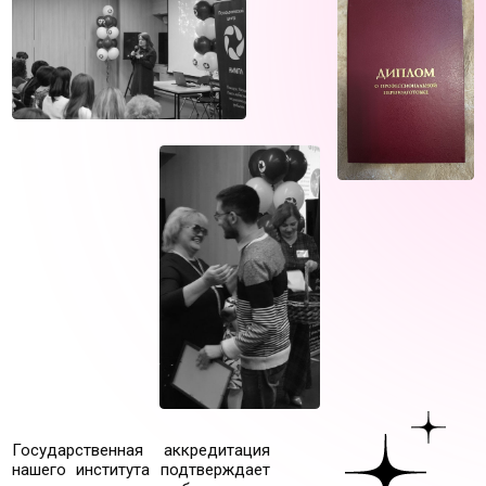
Консультирование
Коллектив
Отзывы
Филиалы:
г.Москва
г.Уфа
г.Стерлитамак
г.Нижний Новгород
Политика конфиденциальности
Оферта
Лицензия на образовательную
деятельность
Мы в соц сетях: