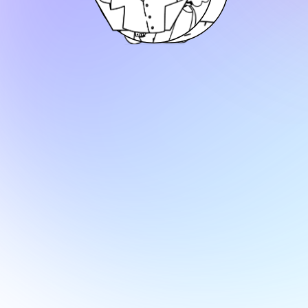
НИИПЛ
- это институт психологического
образования и
одновременно действующий по
сей
день центр оказания психологических услуг,
тренингов и
семинаров.