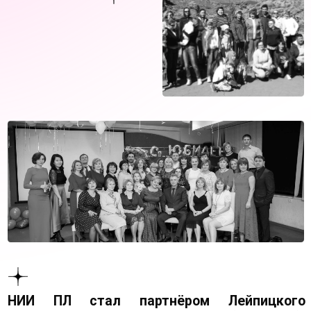
НИИ ПЛ стал партнёром Лейпицкого
института Психотравмы (Германия).
Супруги
Кокотовы и
их
команда специалистов
получили международную квалификацию
и
вошли в
международный реестр психологов.
На
данный момент
в нашем институте
два основных направления -
это терапевтическое:
проведение личных консультаций, тренингов,
семинаров - и
образовательное
дистанционное обучение профессии
психолога с
получением диплома
государственного образца.
Наш институт имеет все
необходимые