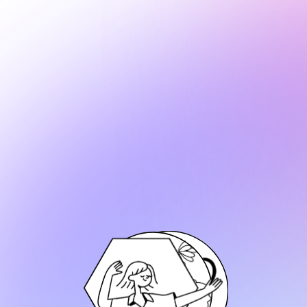
НАУЧНО-ИССЛЕДОВАТЕЛЬСКИЙ
ИНСТИТУТ ПСИХОТРАВМ ЛИЧНОСТИ
«Верней всех путь,
который ты
проложил
сам»
Записаться на консультацию