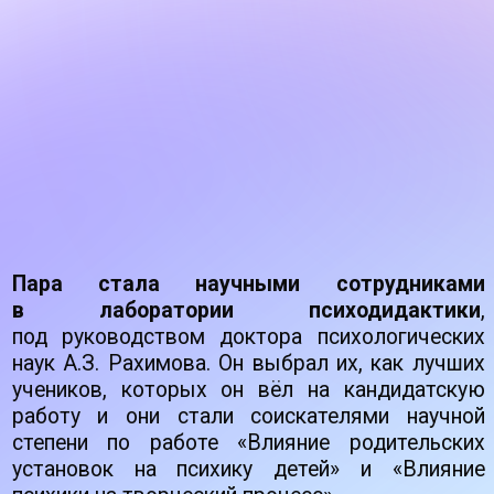
Пара стала научными сотрудниками
в лаборатории психодидактики
,
под
руководством доктора психологических
наук А.З. Рахимова. Он
выбрал их,
как
лучших
учеников, которых он
вёл
на
кандидатскую
работу и
они
стали соискателями научной
степени по
работе «Влияние родительских
установок на
психику детей» и
«Влияние
психики на
творческий процесс».
На этом фоне супруги Кокотовы
разработали и защитили в методическом
центре свои индивидуальные программы.
Тогда они
открыли свой научно-