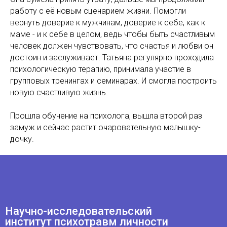
работу с её новым сценарием жизни. Помогли
вернуть доверие к мужчинам, доверие к себе, как к
маме - и к себе в целом, ведь чтобы быть счастливым
человек должен чувствовать, что счастья и любви он
достоин и заслуживает. Татьяна регулярно проходила
психологическую терапию, принимала участие в
групповых тренингах и семинарах. И смогла построить
Научно-исследовательский
новую счастливую жизнь.
институт психотравм личности
Прошла обучение на психолога, вышла второй раз
© Научно-Исследовательский институт
замуж и сейчас растит очаровательную малышку-
психотравм личности, 2023
дочку.
Россия, г. Санкт-Петербург,
Северный пр-кт, д. 26 к. 2, оф.192,
194295,
+79111313860
Обучение на психолога