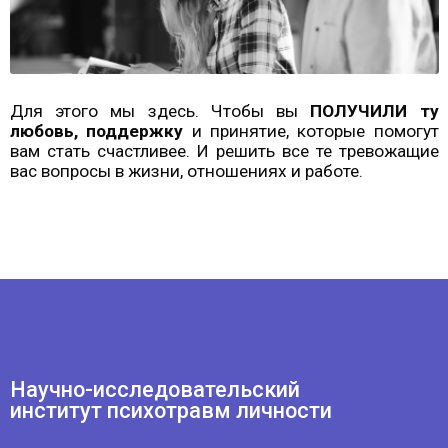
Научно-исследовательский
институт психотравм личности
© Научно-Исследовательский институт
психотравм личности, 2023
Россия, г. Санкт-Петербург,
Северный пр-кт, д. 26 к. 2, оф.192,
194295,
+79111313860
Обучение на психолога
Выездные семинары
Вебинары и онлайн проекты
Консультирование