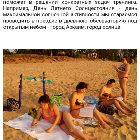
Поэтому выездные семинары - это не только
возможность посмотреть мир, но и прикоснуться к
самым энергоемким и легендарным местам нашей
планеты.
Научно-исследовательский
институт психотравм личности