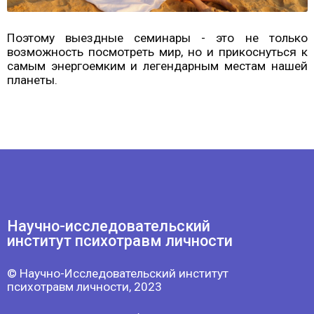
© Научно-Исследовательский институт
психотравм личности, 2023
Россия, г. Санкт-Петербург,
Северный пр-кт, д. 26 к. 2, оф.192,
194295,
+79111313860
Обучение на психолога
Выездные семинары
Вебинары и онлайн проекты
Консультирование
Коллектив
Отзывы
Филиалы:
г.Москва